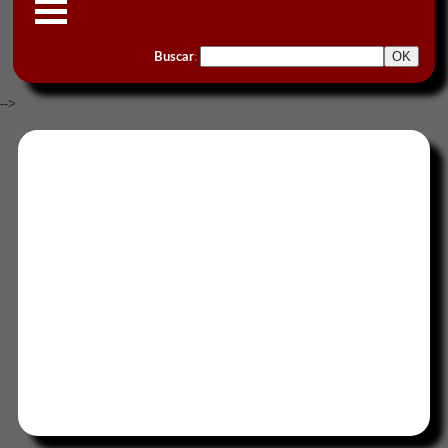
Buscar
:
-->