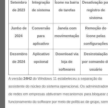
Setembro
Integração
Ícone na barra
Desativação po
de 2023
de sistema
de tarefas
registro de
sistema
Junho de
Conversão
Janela com
Remoção do
2024
para
movimentação
ícone pelas
aplicativo
configurações
Dezembro
Aplicativo
Download via
Desinstalação
de 2024
opcional
loja de
por comando d
softwares
usuário
A versão
24H2
do Windows 11 estabeleceu a separação do
assistente do núcleo do sistema operacional. Os administrador
de redes em empresas obtiveram mecanismos para bloquear 
funcionamento do software por meio de políticas de grupo, se