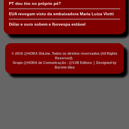
PT deu tiro no próprio pé?
EUA revogam visto da embaixadora Maria Luiza Viotti
Dólar e ouro sobem e Ibovespa estável
© 2016 @HORA OnLine. Todos os direitos reservados (All Rights
Reserved).
Grupo @HORA de Comunicação - @VJB Editora
|
Designed by
Barone Idea