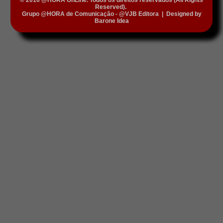
© 2016 @HORA OnLine. Todos os direitos reservados (All Rights
Reserved).
Grupo @HORA de Comunicação - @VJB Editora
|
Designed by
Barone Idea