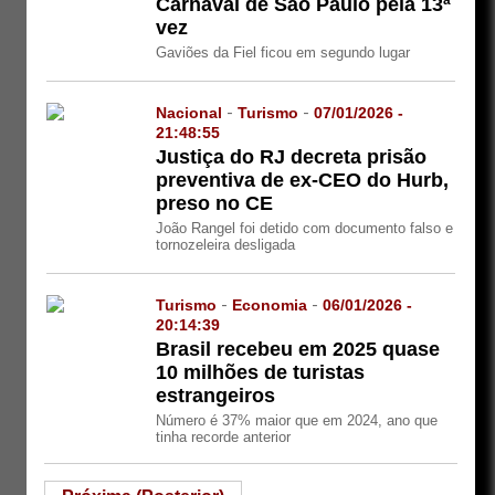
Carnaval de São Paulo pela 13ª
vez
Gaviões da Fiel ficou em segundo lugar
Nacional
-
Turismo
-
07/01/2026 -
21:48:55
Justiça do RJ decreta prisão
preventiva de ex-CEO do Hurb,
preso no CE
João Rangel foi detido com documento falso e
tornozeleira desligada
Turismo
-
Economia
-
06/01/2026 -
20:14:39
Brasil recebeu em 2025 quase
10 milhões de turistas
estrangeiros
Número é 37% maior que em 2024, ano que
tinha recorde anterior