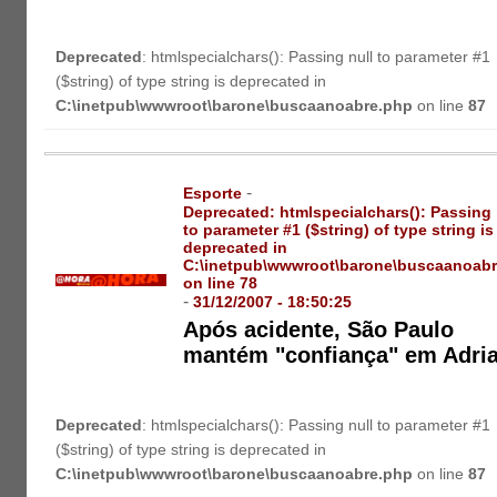
Deprecated
: htmlspecialchars(): Passing null to parameter #1
($string) of type string is deprecated in
C:\inetpub\wwwroot\barone\buscaanoabre.php
on line
87
-
Esporte
Deprecated
: htmlspecialchars(): Passing 
to parameter #1 ($string) of type string is
deprecated in
C:\inetpub\wwwroot\barone\buscaanoab
on line
78
-
31/12/2007 - 18:50:25
Após acidente, São Paulo
mantém "confiança" em Adri
Deprecated
: htmlspecialchars(): Passing null to parameter #1
($string) of type string is deprecated in
C:\inetpub\wwwroot\barone\buscaanoabre.php
on line
87