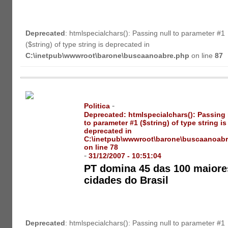
Deprecated
: htmlspecialchars(): Passing null to parameter #1
($string) of type string is deprecated in
C:\inetpub\wwwroot\barone\buscaanoabre.php
on line
87
-
Politica
Deprecated
: htmlspecialchars(): Passing 
to parameter #1 ($string) of type string is
deprecated in
C:\inetpub\wwwroot\barone\buscaanoab
on line
78
-
31/12/2007 - 10:51:04
PT domina 45 das 100 maiore
cidades do Brasil
Deprecated
: htmlspecialchars(): Passing null to parameter #1