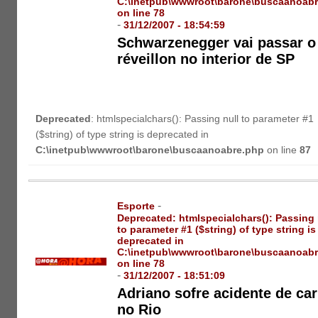
C:\inetpub\wwwroot\barone\buscaanoab
on line
78
-
31/12/2007 - 18:54:59
Schwarzenegger vai passar o
réveillon no interior de SP
Deprecated
: htmlspecialchars(): Passing null to parameter #1
($string) of type string is deprecated in
C:\inetpub\wwwroot\barone\buscaanoabre.php
on line
87
-
Esporte
Deprecated
: htmlspecialchars(): Passing 
to parameter #1 ($string) of type string is
deprecated in
C:\inetpub\wwwroot\barone\buscaanoab
on line
78
-
31/12/2007 - 18:51:09
Adriano sofre acidente de car
no Rio