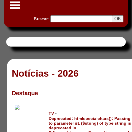
Buscar
:
Notícias - 2026
Destaque
-
TV
Deprecated
: htmlspecialchars(): Passing 
to parameter #1 ($string) of type string is
deprecated in