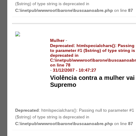
($string) of type string is deprecated in
C:\inetpub\wwwroot\barone\buscaanoabre.php
on line
87
-
Mulher
Deprecated
: htmlspecialchars(): Passing 
to parameter #1 ($string) of type string is
deprecated in
C:\inetpub\wwwroot\barone\buscaanoab
on line
78
-
31/12/2007 - 10:47:27
Violência contra a mulher vai
Supremo
Deprecated
: htmlspecialchars(): Passing null to parameter #1
($string) of type string is deprecated in
C:\inetpub\wwwroot\barone\buscaanoabre.php
on line
87