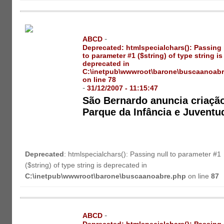
-
ABCD
Deprecated
: htmlspecialchars(): Passing 
to parameter #1 ($string) of type string is
deprecated in
C:\inetpub\wwwroot\barone\buscaanoab
on line
78
-
31/12/2007 - 11:15:47
São Bernardo anuncia criaçã
Parque da Infância e Juventu
Deprecated
: htmlspecialchars(): Passing null to parameter #1
($string) of type string is deprecated in
C:\inetpub\wwwroot\barone\buscaanoabre.php
on line
87
-
ABCD
Deprecated
: htmlspecialchars(): Passing 