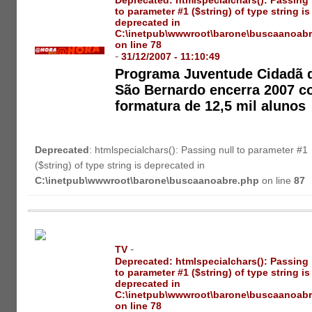
to parameter #1 ($string) of type string is
deprecated in
C:\inetpub\wwwroot\barone\buscaanoab
on line
78
-
31/12/2007 - 11:10:49
Programa Juventude Cidadã 
São Bernardo encerra 2007 
formatura de 12,5 mil alunos
Deprecated
: htmlspecialchars(): Passing null to parameter #1
($string) of type string is deprecated in
C:\inetpub\wwwroot\barone\buscaanoabre.php
on line
87
-
TV
Deprecated
: htmlspecialchars(): Passing 
to parameter #1 ($string) of type string is
deprecated in
C:\inetpub\wwwroot\barone\buscaanoab
on line
78