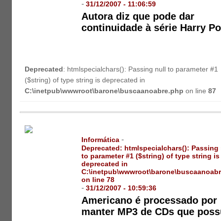
-
31/12/2007 - 11:06:59
Autora diz que pode dar
continuidade à série Harry Po
Deprecated
: htmlspecialchars(): Passing null to parameter #1
($string) of type string is deprecated in
C:\inetpub\wwwroot\barone\buscaanoabre.php
on line
87
-
Informática
Deprecated
: htmlspecialchars(): Passing 
to parameter #1 ($string) of type string is
deprecated in
C:\inetpub\wwwroot\barone\buscaanoab
on line
78
-
31/12/2007 - 10:59:36
Americano é processado por
manter MP3 de CDs que poss