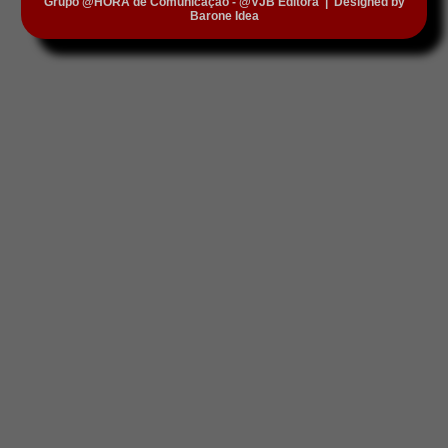
Grupo @HORA de Comunicação - @VJB Editora
|
Designed by
Barone Idea