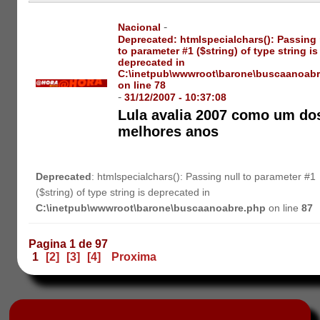
-
Nacional
Deprecated
: htmlspecialchars(): Passing 
to parameter #1 ($string) of type string is
deprecated in
C:\inetpub\wwwroot\barone\buscaanoab
on line
78
-
31/12/2007 - 10:37:08
Lula avalia 2007 como um do
melhores anos
Deprecated
: htmlspecialchars(): Passing null to parameter #1
($string) of type string is deprecated in
C:\inetpub\wwwroot\barone\buscaanoabre.php
on line
87
Pagina 1 de 97
1
[2]
[3]
[4]
Proxima