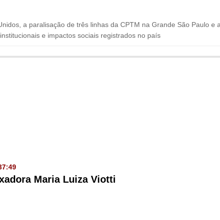
nidos, a paralisação de três linhas da CPTM na Grande São Paulo e a a
titucionais e impactos sociais registrados no país
37:49
adora Maria Luiza Viotti