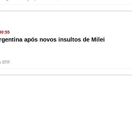
30:55
rgentina após novos insultos de Milei
o STF.