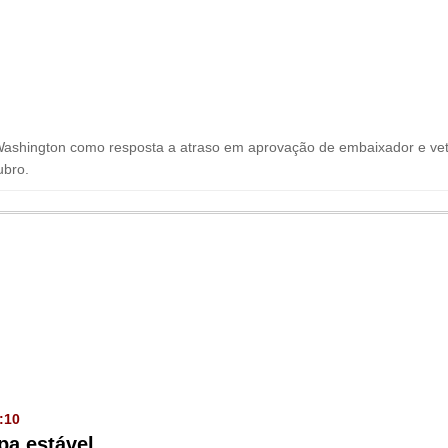
Washington como resposta a atraso em aprovação de embaixador e veto
ubro.
:10
pa estável