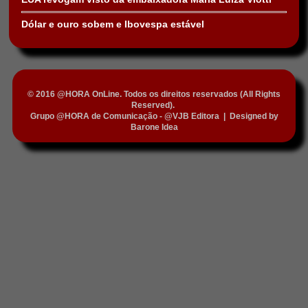
Dólar e ouro sobem e Ibovespa estável
© 2016 @HORA OnLine. Todos os direitos reservados (All Rights
Reserved).
Grupo @HORA de Comunicação - @VJB Editora
|
Designed by
Barone Idea