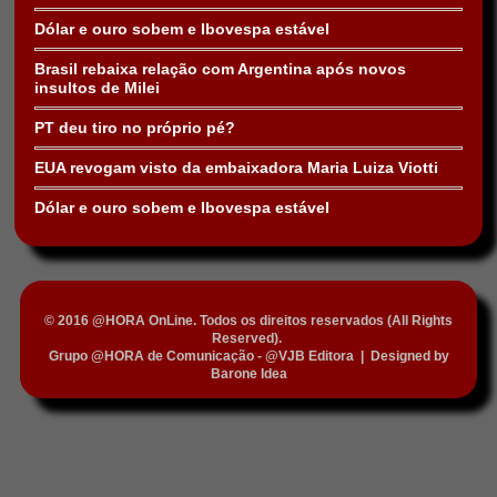
Dólar e ouro sobem e Ibovespa estável
Brasil rebaixa relação com Argentina após novos
insultos de Milei
PT deu tiro no próprio pé?
EUA revogam visto da embaixadora Maria Luiza Viotti
Dólar e ouro sobem e Ibovespa estável
© 2016 @HORA OnLine. Todos os direitos reservados (All Rights
Reserved).
Grupo @HORA de Comunicação - @VJB Editora
|
Designed by
Barone Idea